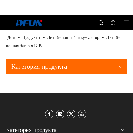
Дом
»
Продукты
»
Литий-ионный аккумулятор
»
Литий-
ионная батарея 12 В
Дистанционный тестер емкости аккумулятора
Категория продукта
Категория продукта