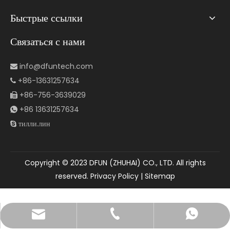
Быстрые ссылки
Связаться с нами
info@dfuntech.com

+86-13631257634

+86-756-3639029

+86 13631257634

тилли.лин

Copyright © 2023 DFUN (ZHUHAI) CO., LTD. All rights
reserved.
Privacy Policy
|
Sitemap
info@dfuntech.com
+86-756-6123188
+86 15919182362