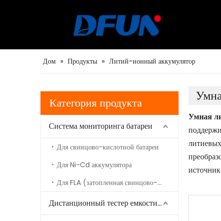
Дистанционный тестер емкости аккумулятора
Дом
»
Продукты
»
Литий-ионный аккумулятор
Умна
Категория продукта
Умная л
Система мониторинга батареи
поддержи
литиевых
Для свинцово-кислотной батареи
преобраз
Для Ni-Cd аккумулятора
источник
Для FLA (затопленная свинцово-кислотная смесь)
централь
Дистанционный тестер емкости аккумулятора