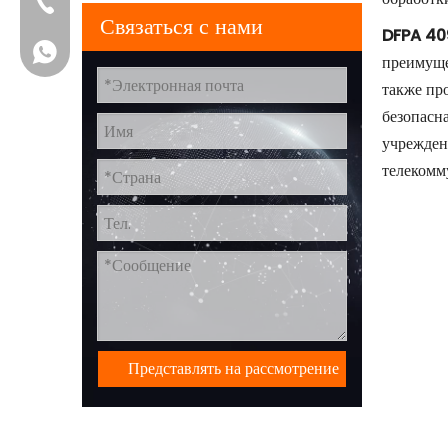
+86-756-6123188
Связаться с нами
DFPA
40
+86 15919182362
преимуще
также пр
безопасн
учрежден
телекомм
Представлять на рассмотрение