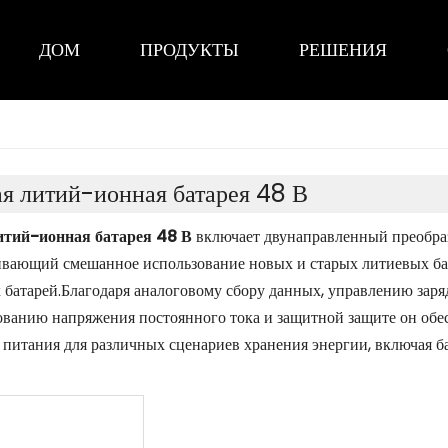
ДОМ
ПРОДУКТЫ
РЕШЕНИЯ
я литий-ионная батарея 48 В
итий-ионная батарея 48 В
включает двунаправленный преобраз
вающий смешанное использование новых и старых литиевых бат
 батарей.Благодаря аналоговому сбору данных, управлению з
ованию напряжения постоянного тока и защитной защите он об
 питания для различных сценариев хранения энергии, включая б
ные данные. центры.