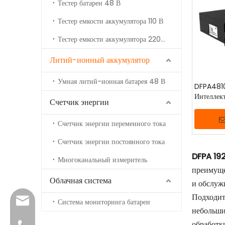
Тестер батареи 48 В
Тестер емкости аккумулятора 110 В
Тестер емкости аккумулятора 220 В
Литий-ионный аккумулятор
Умная литий-ионная батарея 48 В
DFPA481
Интеллек
Счетчик энергии
ионная ба
Счетчик энергии переменного тока
Счетчик энергии постоянного тока
DFPA
19
Многоканальный измеритель
преимуще
Облачная система
и обслуж
Подходит
info@dfuntech.com
Система мониторинга батареи
небольши
обработк