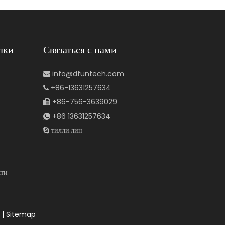
лки
Связаться с нами
info@dfuntech.com

+86-13631257634

+86-756-3639029

+86 13631257634

тилли.лин

сти
|
Sitemap