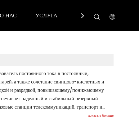
О НАС
УСЛУГА
НОВОСТИ
СВЯЗА
ователь постоянного тока в постоянный,
арей, а также сочетание свинцово-кислотных и
арядкой и разрядкой, повышающему/понижающему
еспечивает надежный и стабильный резервный
азовые станции телекоммуникаций, транспорт и
показать больше